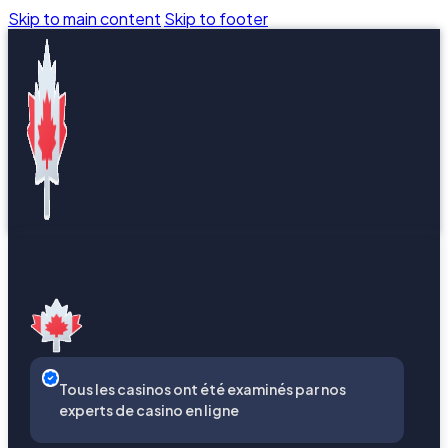
Skip to main content
Skip to footer
Tous les casinos ont été examinés par nos
experts de casino en ligne