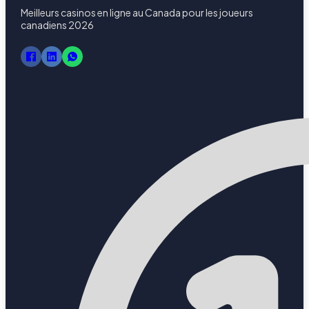
Meilleurs casinos en ligne au Canada pour les joueurs
canadiens 2026